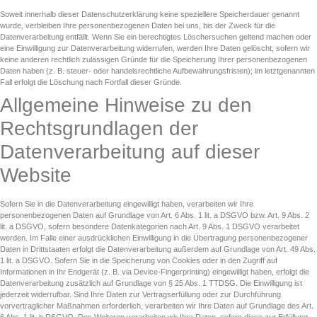
Soweit innerhalb dieser Datenschutzerklärung keine speziellere Speicherdauer genannt
wurde, verbleiben Ihre personenbezogenen Daten bei uns, bis der Zweck für die
Datenverarbeitung entfällt. Wenn Sie ein berechtigtes Löschersuchen geltend machen oder
eine Einwilligung zur Datenverarbeitung widerrufen, werden Ihre Daten gelöscht, sofern wir
keine anderen rechtlich zulässigen Gründe für die Speicherung Ihrer personenbezogenen
Daten haben (z. B. steuer- oder handelsrechtliche Aufbewahrungsfristen); im letztgenannten
Fall erfolgt die Löschung nach Fortfall dieser Gründe.
Allgemeine Hinweise zu den
Rechtsgrundlagen der
Datenverarbeitung auf dieser
Website
Sofern Sie in die Datenverarbeitung eingewilligt haben, verarbeiten wir Ihre
personenbezogenen Daten auf Grundlage von Art. 6 Abs. 1 lit. a DSGVO bzw. Art. 9 Abs. 2
lit. a DSGVO, sofern besondere Datenkategorien nach Art. 9 Abs. 1 DSGVO verarbeitet
werden. Im Falle einer ausdrücklichen Einwilligung in die Übertragung personenbezogener
Daten in Drittstaaten erfolgt die Datenverarbeitung außerdem auf Grundlage von Art. 49 Abs.
1 lit. a DSGVO. Sofern Sie in die Speicherung von Cookies oder in den Zugriff auf
Informationen in Ihr Endgerät (z. B. via Device-Fingerprinting) eingewilligt haben, erfolgt die
Datenverarbeitung zusätzlich auf Grundlage von § 25 Abs. 1 TTDSG. Die Einwilligung ist
jederzeit widerrufbar. Sind Ihre Daten zur Vertragserfüllung oder zur Durchführung
vorvertraglicher Maßnahmen erforderlich, verarbeiten wir Ihre Daten auf Grundlage des Art.
6 Abs. 1 lit. b DSGVO. Des Weiteren verarbeiten wir Ihre Daten, sofern diese zur Erfüllung