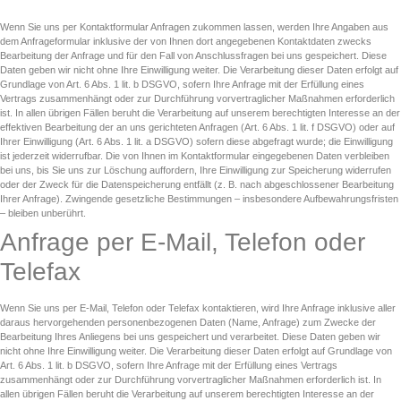
Wenn Sie uns per Kontaktformular Anfragen zukommen lassen, werden Ihre Angaben aus
dem Anfrageformular inklusive der von Ihnen dort angegebenen Kontaktdaten zwecks
Bearbeitung der Anfrage und für den Fall von Anschlussfragen bei uns gespeichert. Diese
Daten geben wir nicht ohne Ihre Einwilligung weiter. Die Verarbeitung dieser Daten erfolgt auf
Grundlage von Art. 6 Abs. 1 lit. b DSGVO, sofern Ihre Anfrage mit der Erfüllung eines
Vertrags zusammenhängt oder zur Durchführung vorvertraglicher Maßnahmen erforderlich
ist. In allen übrigen Fällen beruht die Verarbeitung auf unserem berechtigten Interesse an der
effektiven Bearbeitung der an uns gerichteten Anfragen (Art. 6 Abs. 1 lit. f DSGVO) oder auf
Ihrer Einwilligung (Art. 6 Abs. 1 lit. a DSGVO) sofern diese abgefragt wurde; die Einwilligung
ist jederzeit widerrufbar. Die von Ihnen im Kontaktformular eingegebenen Daten verbleiben
bei uns, bis Sie uns zur Löschung auffordern, Ihre Einwilligung zur Speicherung widerrufen
oder der Zweck für die Datenspeicherung entfällt (z. B. nach abgeschlossener Bearbeitung
Ihrer Anfrage). Zwingende gesetzliche Bestimmungen – insbesondere Aufbewahrungsfristen
– bleiben unberührt.
Anfrage per E-Mail, Telefon oder
Telefax
Wenn Sie uns per E-Mail, Telefon oder Telefax kontaktieren, wird Ihre Anfrage inklusive aller
daraus hervorgehenden personenbezogenen Daten (Name, Anfrage) zum Zwecke der
Bearbeitung Ihres Anliegens bei uns gespeichert und verarbeitet. Diese Daten geben wir
nicht ohne Ihre Einwilligung weiter. Die Verarbeitung dieser Daten erfolgt auf Grundlage von
Art. 6 Abs. 1 lit. b DSGVO, sofern Ihre Anfrage mit der Erfüllung eines Vertrags
zusammenhängt oder zur Durchführung vorvertraglicher Maßnahmen erforderlich ist. In
allen übrigen Fällen beruht die Verarbeitung auf unserem berechtigten Interesse an der