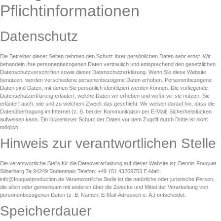
Pflicht­informationen
Datenschutz
Die Betreiber dieser Seiten nehmen den Schutz Ihrer persönlichen Daten sehr ernst. Wir
behandeln Ihre personenbezogenen Daten vertraulich und entsprechend den gesetzlichen
Datenschutzvorschriften sowie dieser Datenschutzerklärung. Wenn Sie diese Website
benutzen, werden verschiedene personenbezogene Daten erhoben. Personenbezogene
Daten sind Daten, mit denen Sie persönlich identifiziert werden können. Die vorliegende
Datenschutzerklärung erläutert, welche Daten wir erheben und wofür wir sie nutzen. Sie
erläutert auch, wie und zu welchem Zweck das geschieht. Wir weisen darauf hin, dass die
Datenübertragung im Internet (z. B. bei der Kommunikation per E-Mail) Sicherheitslücken
aufweisen kann. Ein lückenloser Schutz der Daten vor dem Zugriff durch Dritte ist nicht
möglich.
Hinweis zur verantwortlichen Stelle
Die verantwortliche Stelle für die Datenverarbeitung auf dieser Website ist: Dennis Fouquet
Silberberg 7a 94249 Bodenmais Telefon: +49 151 43209753 E-Mail:
info@fouquetproduction.de Verantwortliche Stelle ist die natürliche oder juristische Person,
die allein oder gemeinsam mit anderen über die Zwecke und Mittel der Verarbeitung von
personenbezogenen Daten (z. B. Namen, E-Mail-Adressen o. Ä.) entscheidet.
Speicherdauer