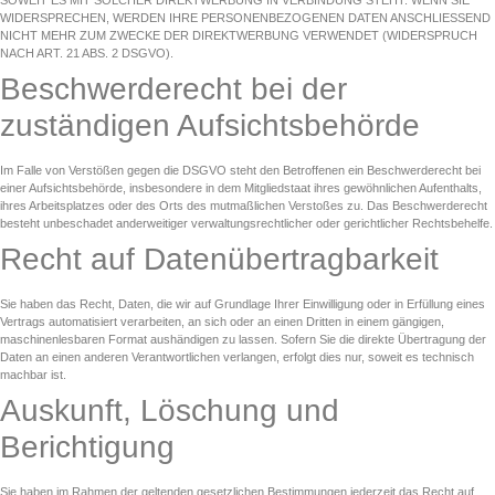
WIDERSPRECHEN, WERDEN IHRE PERSONENBEZOGENEN DATEN ANSCHLIESSEND
NICHT MEHR ZUM ZWECKE DER DIREKTWERBUNG VERWENDET (WIDERSPRUCH
NACH ART. 21 ABS. 2 DSGVO).
Beschwerde­recht bei der
zuständigen Aufsichts­behörde
Im Falle von Verstößen gegen die DSGVO steht den Betroffenen ein Beschwerderecht bei
einer Aufsichtsbehörde, insbesondere in dem Mitgliedstaat ihres gewöhnlichen Aufenthalts,
ihres Arbeitsplatzes oder des Orts des mutmaßlichen Verstoßes zu. Das Beschwerderecht
besteht unbeschadet anderweitiger verwaltungsrechtlicher oder gerichtlicher Rechtsbehelfe.
Recht auf Daten­übertrag­barkeit
Sie haben das Recht, Daten, die wir auf Grundlage Ihrer Einwilligung oder in Erfüllung eines
Vertrags automatisiert verarbeiten, an sich oder an einen Dritten in einem gängigen,
maschinenlesbaren Format aushändigen zu lassen. Sofern Sie die direkte Übertragung der
Daten an einen anderen Verantwortlichen verlangen, erfolgt dies nur, soweit es technisch
machbar ist.
Auskunft, Löschung und
Berichtigung
Sie haben im Rahmen der geltenden gesetzlichen Bestimmungen jederzeit das Recht auf