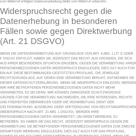
zum Widerruf erfolgten Datenverarbeitung bleibt vom Widerruf unberührt.
Widerspruchsrecht gegen die
Datenerhebung in besonderen
Fällen sowie gegen Direktwerbung
(Art. 21 DSGVO)
WENN DIE DATENVERARBEITUNG AUF GRUNDLAGE VON ART. 6 ABS. 1 LIT. E ODER
F DSGVO ERFOLGT, HABEN SIE JEDERZEIT DAS RECHT, AUS GRÜNDEN, DIE SICH
AUS IHRER BESONDEREN SITUATION ERGEBEN, GEGEN DIE VERARBEITUNG IHRER
PERSONENBEZOGENEN DATEN WIDERSPRUCH EINZULEGEN; DIES GILT AUCH FÜR
EIN AUF DIESE BESTIMMUNGEN GESTÜTZTES PROFILING. DIE JEWEILIGE
RECHTSGRUNDLAGE, AUF DENEN EINE VERARBEITUNG BERUHT, ENTNEHMEN SIE
DIESER DATENSCHUTZERKLÄRUNG. WENN SIE WIDERSPRUCH EINLEGEN, WERDEN
WIR IHRE BETROFFENEN PERSONENBEZOGENEN DATEN NICHT MEHR
VERARBEITEN, ES SEI DENN, WIR KÖNNEN ZWINGENDE SCHUTZWÜRDIGE
GRÜNDE FÜR DIE VERARBEITUNG NACHWEISEN, DIE IHRE INTERESSEN, RECHTE
UND FREIHEITEN ÜBERWIEGEN ODER DIE VERARBEITUNG DIENT DER
GELTENDMACHUNG, AUSÜBUNG ODER VERTEIDIGUNG VON RECHTSANSPRÜCHEN
(WIDERSPRUCH NACH ART. 21 ABS. 1 DSGVO). WERDEN IHRE
PERSONENBEZOGENEN DATEN VERARBEITET, UM DIREKTWERBUNG ZU
BETREIBEN, SO HABEN SIE DAS RECHT, JEDERZEIT WIDERSPRUCH GEGEN DIE
VERARBEITUNG SIE BETREFFENDER PERSONENBEZOGENER DATEN ZUM ZWECKE
DERARTIGER WERBUNG EINZULEGEN; DIES GILT AUCH FÜR DAS PROFILING,
SOWEIT ES MIT SOLCHER DIREKTWERBUNG IN VERBINDUNG STEHT. WENN SIE