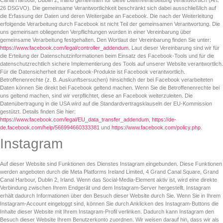
26 DSGVO). Die gemeinsame Verantwortlichkeit beschränkt sich dabei ausschließlich auf
die Erfassung der Daten und deren Weitergabe an Facebook. Die nach der Weiterleitung
erfolgende Verarbeitung durch Facebook ist nicht Teil der gemeinsamen Verantwortung. Die
uns gemeinsam obliegenden Verpflichtungen wurden in einer Vereinbarung über
gemeinsame Verarbeitung festgehalten. Den Wortlaut der Vereinbarung finden Sie unter:
https://www.facebook.com/legal/controller_addendum
. Laut dieser Vereinbarung sind wir für
die Erteilung der Datenschutzinformationen beim Einsatz des Facebook-Tools und für die
datenschutzrechtlich sichere Implementierung des Tools auf unserer Website verantwortlich.
Für die Datensicherheit der Facebook-Produkte ist Facebook verantwortlich.
Betroffenenrechte (z. B. Auskunftsersuchen) hinsichtlich der bei Facebook verarbeiteten
Daten können Sie direkt bei Facebook geltend machen. Wenn Sie die Betroffenenrechte bei
uns geltend machen, sind wir verpflichtet, diese an Facebook weiterzuleiten. Die
Datenübertragung in die USA wird auf die Standardvertragsklauseln der EU-Kommission
gestützt. Details finden Sie hier:
https://www.facebook.com/legal/EU_data_transfer_addendum
,
https://de-
de.facebook.com/help/566994660333381
und
https://www.facebook.com/policy.php
.
Instagram
Auf dieser Website sind Funktionen des Dienstes Instagram eingebunden. Diese Funktionen
werden angeboten durch die Meta Platforms Ireland Limited, 4 Grand Canal Square, Grand
Canal Harbour, Dublin 2, Irland. Wenn das Social-Media-Element aktiv ist, wird eine direkte
Verbindung zwischen Ihrem Endgerät und dem Instagram-Server hergestellt. Instagram
erhält dadurch Informationen über den Besuch dieser Website durch Sie. Wenn Sie in Ihrem
Instagram-Account eingeloggt sind, können Sie durch Anklicken des Instagram-Buttons die
Inhalte dieser Website mit Ihrem Instagram-Profil verlinken. Dadurch kann Instagram den
Besuch dieser Website Ihrem Benutzerkonto zuordnen. Wir weisen darauf hin, dass wir als