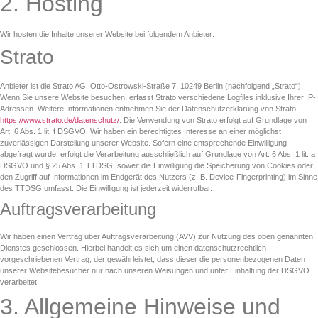
2. Hosting
Wir hosten die Inhalte unserer Website bei folgendem Anbieter:
Strato
Anbieter ist die Strato AG, Otto-Ostrowski-Straße 7, 10249 Berlin (nachfolgend „Strato“).
Wenn Sie unsere Website besuchen, erfasst Strato verschiedene Logfiles inklusive Ihrer IP-
Adressen. Weitere Informationen entnehmen Sie der Datenschutzerklärung von Strato:
https://www.strato.de/datenschutz/
. Die Verwendung von Strato erfolgt auf Grundlage von
Art. 6 Abs. 1 lit. f DSGVO. Wir haben ein berechtigtes Interesse an einer möglichst
zuverlässigen Darstellung unserer Website. Sofern eine entsprechende Einwilligung
abgefragt wurde, erfolgt die Verarbeitung ausschließlich auf Grundlage von Art. 6 Abs. 1 lit. a
DSGVO und § 25 Abs. 1 TTDSG, soweit die Einwilligung die Speicherung von Cookies oder
den Zugriff auf Informationen im Endgerät des Nutzers (z. B. Device-Fingerprinting) im Sinne
des TTDSG umfasst. Die Einwilligung ist jederzeit widerrufbar.
Auftragsverarbeitung
Wir haben einen Vertrag über Auftragsverarbeitung (AVV) zur Nutzung des oben genannten
Dienstes geschlossen. Hierbei handelt es sich um einen datenschutzrechtlich
vorgeschriebenen Vertrag, der gewährleistet, dass dieser die personenbezogenen Daten
unserer Websitebesucher nur nach unseren Weisungen und unter Einhaltung der DSGVO
verarbeitet.
3. Allgemeine Hinweise und