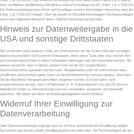
einer rechtlichen Verpflichtung erforderlich sind auf Grundlage von Art. 6 Abs. 1 lit. c DSGVO.
Die Datenverarbeitung kann ferner auf Grundlage unseres berechtigten Interesses nach Art.
6 Abs. 1 lit. f DSGVO erfolgen. Über die jeweils im Einzelfall einschlägigen Rechtsgrundlagen
wird in den folgenden Absätzen dieser Datenschutzerklärung informiert.
Hinweis zur Datenweitergabe in die
USA und sonstige Drittstaaten
Wir verwenden unter anderem Tools von Unternehmen mit Sitz in den USA oder sonstigen
datenschutzrechtlich nicht sicheren Drittstaaten. Wenn diese Tools aktiv sind, können Ihre
personenbezogene Daten in diese Drittstaaten übertragen und dort verarbeitet werden. Wir
weisen darauf hin, dass in diesen Ländern kein mit der EU vergleichbares
Datenschutzniveau garantiert werden kann. Beispielsweise sind US-Unternehmen dazu
verpflichtet, personenbezogene Daten an Sicherheitsbehörden herauszugeben, ohne dass
Sie als Betroffener hiergegen gerichtlich vorgehen könnten. Es kann daher nicht
ausgeschlossen werden, dass US-Behörden (z. B. Geheimdienste) Ihre auf US-Servern
befindlichen Daten zu Überwachungszwecken verarbeiten, auswerten und dauerhaft
speichern. Wir haben auf diese Verarbeitungstätigkeiten keinen Einfluss.
Widerruf Ihrer Einwilligung zur
Datenverarbeitung
Viele Datenverarbeitungsvorgänge sind nur mit Ihrer ausdrücklichen Einwilligung möglich.
Sie können eine bereits erteilte Einwilligung jederzeit widerrufen. Die Rechtmäßigkeit der bis