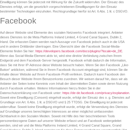
Einwilligung können Sie jederzeit mit Wirkung für die Zukunft widerrufen. Der Einsatz des
Dienstes erfolgt, um die gesetzlich vorgeschriebenen Einwilligungen für den Einsatz
bestimmter Technologien einzuholen. Rechtsgrundlage hierfür ist Art. 6 Abs. 1 lit. c DSGVO.
Facebook
Auf dieser Website sind Elemente des sozialen Netzwerks Facebook integriert. Anbieter
dieses Dienstes ist die Meta Platforms Ireland Limited, 4 Grand Canal Square, Dublin 2,
Irland. Die erfassten Daten werden nach Aussage von Facebook jedoch auch in die USA
und in andere Drittländer übertragen. Eine Übersicht über die Facebook Social-Media-
Elemente finden Sie hier:
https://developers.facebook.com/docs/plugins/?locale=de_DE
.
Wenn das Social-Media-Element aktiv ist, wird eine direkte Verbindung zwischen Ihrem
Endgerät und dem Facebook-Server hergestellt. Facebook erhält dadurch die Information,
dass Sie mit Ihrer IP-Adresse diese Website besucht haben. Wenn Sie den Facebook „Like-
Button“ anklicken, während Sie in Ihrem Facebook-Account eingeloggt sind, können Sie die
Inhalte dieser Website auf Ihrem Facebook-Profil verlinken. Dadurch kann Facebook den
Besuch dieser Website Ihrem Benutzerkonto zuordnen. Wir weisen darauf hin, dass wir als
Anbieter der Seiten keine Kenntnis vom Inhalt der übermittelten Daten sowie deren Nutzung
durch Facebook erhalten. Weitere Informationen hierzu finden Sie in der
Datenschutzerklärung von Facebook unter:
https://de-de.facebook.com/privacy/explanation
.
Soweit eine Einwilligung (Consent) eingeholt wurde, erfolgt der Einsatz des o. g. Dienstes auf
Grundlage von Art. 6 Abs. 1 lit. a DSGVO und § 25 TTDSG. Die Einwilligung ist jederzeit
widerrufbar. Soweit keine Einwilligung eingeholt wurde, erfolgt die Verwendung des Dienstes
auf Grundlage unseres berechtigten Interesses an einer möglichst umfassenden
Sichtbarkeit in den Sozialen Medien. Soweit mit Hilfe des hier beschriebenen Tools
personenbezogene Daten auf unserer Website erfasst und an Facebook weitergeleitet
werden, sind wir und die Meta Platforms Ireland Limited, 4 Grand Canal Square, Grand
Canal Harbour, Dublin 2, Irland gemeinsam für diese Datenverarbeitung verantwortlich (Art.