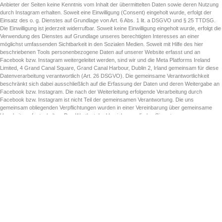
Anbieter der Seiten keine Kenntnis vom Inhalt der übermittelten Daten sowie deren Nutzung
durch Instagram erhalten. Soweit eine Einwilligung (Consent) eingeholt wurde, erfolgt der
Einsatz des o. g. Dienstes auf Grundlage von Art. 6 Abs. 1 lit. a DSGVO und § 25 TTDSG.
Die Einwilligung ist jederzeit widerrufbar. Soweit keine Einwilligung eingeholt wurde, erfolgt die
Verwendung des Dienstes auf Grundlage unseres berechtigten Interesses an einer
möglichst umfassenden Sichtbarkeit in den Sozialen Medien. Soweit mit Hilfe des hier
beschriebenen Tools personenbezogene Daten auf unserer Website erfasst und an
Facebook bzw. Instagram weitergeleitet werden, sind wir und die Meta Platforms Ireland
Limited, 4 Grand Canal Square, Grand Canal Harbour, Dublin 2, Irland gemeinsam für diese
Datenverarbeitung verantwortlich (Art. 26 DSGVO). Die gemeinsame Verantwortlichkeit
beschränkt sich dabei ausschließlich auf die Erfassung der Daten und deren Weitergabe an
Facebook bzw. Instagram. Die nach der Weiterleitung erfolgende Verarbeitung durch
Facebook bzw. Instagram ist nicht Teil der gemeinsamen Verantwortung. Die uns
gemeinsam obliegenden Verpflichtungen wurden in einer Vereinbarung über gemeinsame
Verarbeitung festgehalten. Den Wortlaut der Vereinbarung finden Sie unter:
https://www.facebook.com/legal/controller_addendum
. Laut dieser Vereinbarung sind wir für
die Erteilung der Datenschutzinformationen beim Einsatz des Facebook- bzw. Instagram-
Tools und für die datenschutzrechtlich sichere Implementierung des Tools auf unserer
Website verantwortlich. Für die Datensicherheit der Facebook bzw. Instagram-Produkte ist
Facebook verantwortlich. Betroffenenrechte (z. B. Auskunftsersuchen) hinsichtlich der bei
Facebook bzw. Instagram verarbeiteten Daten können Sie direkt bei Facebook geltend
machen. Wenn Sie die Betroffenenrechte bei uns geltend machen, sind wir verpflichtet, diese
an Facebook weiterzuleiten. Die Datenübertragung in die USA wird auf die
Standardvertragsklauseln der EU-Kommission gestützt. Details finden Sie hier:
https://www.facebook.com/legal/EU_data_transfer_addendum
,
https://help.instagram.com/519522125107875
und
https://de-
de.facebook.com/help/566994660333381
. Weitere Informationen hierzu finden Sie in der
Datenschutzerklärung von Instagram:
https://instagram.com/about/legal/privacy/
.