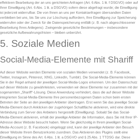
effektiven Bearbeitung der an uns gerichteten Anfragen (Art. 6 Abs. 1 lit. f DSGVO) oder auf
Ihrer Einwilligung (Art. 6 Abs. 1 lit. a DSGVO) sofern diese abgefragt wurde; die Einwilligung
ist jederzeit widerrufbar. Die von Ihnen an uns per Kontaktanfragen übersandten Daten
verbleiben bei uns, bis Sie uns zur Löschung auffordern, Ihre Einwilligung zur Speicherung
widerrufen oder der Zweck für die Datenspeicherung entfällt (z. B. nach abgeschlossener
Bearbeitung Ihres Anliegens). Zwingende gesetzliche Bestimmungen – insbesondere
gesetzliche Aufbewahrungsfristen – bleiben unberührt.
5. Soziale Medien
Social-Media-Elemente mit Shariff
Auf dieser Website werden Elemente von sozialen Medien verwendet (z. B. Facebook,
Twitter, Instagram, Pinterest, XING, LinkedIn, Tumblr). Die Social-Media-Elemente können
Sie in der Regel anhand der jeweiligen Social-Media-Logos erkennen. Um den Datenschutz
auf dieser Website zu gewährleisten, verwenden wir diese Elemente nur zusammen mit der
sogenannten „Shariff“-Lösung. Diese Anwendung verhindert, dass die auf dieser Website
integrierten Social-Media-Elemente Ihre personenbezogenen Daten schon beim ersten
Betreten der Seite an den jeweiligen Anbieter übertragen. Erst wenn Sie das jeweilige Social-
Media-Element durch Anklicken der zugehörigen Schaltfläche aktivieren, wird eine direkte
Verbindung zum Server des Anbieters hergestellt (Einwilligung). Sobald Sie das Social-
Media-Element aktivieren, erhält der jeweilige Anbieter die Information, dass Sie mit Ihrer IP-
Adresse diese Website besucht haben. Wenn Sie gleichzeitig in Ihrem jeweiligen Social-
Media-Account (z. B. Facebook) eingeloggt sind, kann der jeweilige Anbieter den Besuch
dieser Website Ihrem Benutzerkonto zuordnen. Das Aktivieren des Plugins stellt eine
Einwilligung im Sinne des Art. 6 Abs. 1 lit. a DSGVO und § 25 Abs. 1 TTDSG dar. Diese