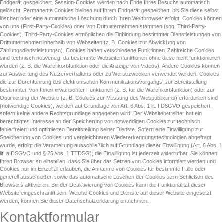
Endgerät gespeichert. Session-Cookies werden nach Ende Ihres Besuchs automatisch
gelöscht. Permanente Cookies bleiben auf Ihrem Endgerät gespeichert, bis Sie diese selbst
löschen oder eine automatische Löschung durch Ihren Webbrowser erfolgt. Cookies können
von uns (First-Party-Cookies) oder von Drittunternehmen stammen (sog. Third-Party-
Cookies). Third-Party-Cookies ermöglichen die Einbindung bestimmter Dienstleistungen von
Drittunternehmen innerhalb von Webseiten (z. B. Cookies zur Abwicklung von
Zahlungsdienstleistungen). Cookies haben verschiedene Funktionen. Zahlreiche Cookies
sind technisch notwendig, da bestimmte Webseitenfunktionen ohne diese nicht funktionieren
würden (z. B. die Warenkorbfunktion oder die Anzeige von Videos). Andere Cookies können
zur Auswertung des Nutzerverhaltens oder zu Werbezwecken verwendet werden. Cookies,
die zur Durchführung des elektronischen Kommunikationsvorgangs, zur Bereitstellung
bestimmter, von Ihnen erwünschter Funktionen (z. B. für die Warenkorbfunktion) oder zur
Optimierung der Website (z. B. Cookies zur Messung des Webpublikums) erforderlich sind
(notwendige Cookies), werden auf Grundlage von Art. 6 Abs. 1 lit. f DSGVO gespeichert,
sofern keine andere Rechtsgrundlage angegeben wird. Der Websitebetreiber hat ein
berechtigtes Interesse an der Speicherung von notwendigen Cookies zur technisch
fehlerfreien und optimierten Bereitstellung seiner Dienste. Sofern eine Einwilligung zur
Speicherung von Cookies und vergleichbaren Wiedererkennungstechnologien abgefragt
wurde, erfolgt die Verarbeitung ausschließlich auf Grundlage dieser Einwilligung (Art. 6 Abs. 1
lit. a DSGVO und § 25 Abs. 1 TTDSG); die Einwilligung ist jederzeit widerrufbar. Sie können
Ihren Browser so einstellen, dass Sie über das Setzen von Cookies informiert werden und
Cookies nur im Einzelfall erlauben, die Annahme von Cookies für bestimmte Fälle oder
generell ausschließen sowie das automatische Löschen der Cookies beim Schließen des
Browsers aktivieren. Bei der Deaktivierung von Cookies kann die Funktionalität dieser
Website eingeschränkt sein. Welche Cookies und Dienste auf dieser Website eingesetzt
werden, können Sie dieser Datenschutzerklärung entnehmen.
Kontaktformular