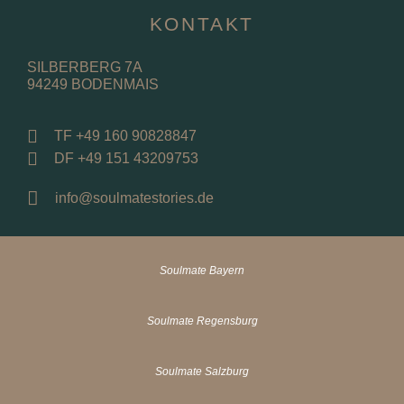
KONTAKT
SILBERBERG 7A
94249 BODENMAIS
TF +49 160 90828847
DF +49 151 43209753
info@soulmatestories.de
Soulmate Bayern
Soulmate Regensburg
Soulmate Salzburg